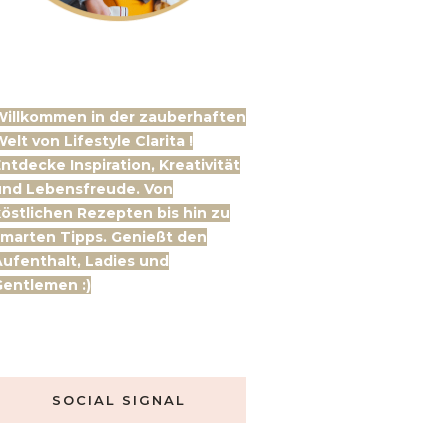
Willkommen in der zauberhaften
elt von Lifestyle Clarita !
ntdecke Inspiration, Kreativität
und Lebensfreude. Von
östlichen Rezepten bis hin zu
marten Tipps. Genießt den
ufenthalt, Ladies und
entlemen :)
SOCIAL SIGNAL