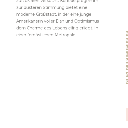
aufzuklären versucht. Kontrastprogramm
zur düsteren Stimmung bietet eine
moderne Großstadt, in der eine junge
Amerikanerin voller Elan und Optimismus
dem Charme des Lebens eifrig erliegt. In
einer fernöstlichen Metropole...
W
E
k
s
A
G