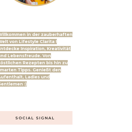
Willkommen in der zauberhaften
elt von Lifestyle Clarita !
ntdecke Inspiration, Kreativität
und Lebensfreude. Von
östlichen Rezepten bis hin zu
marten Tipps. Genießt den
ufenthalt, Ladies und
entlemen :)
SOCIAL SIGNAL