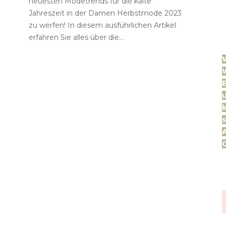
neuesten Modetrends für die kalte
Jahreszeit in der Damen Herbstmode 2023
zu werfen! In diesem ausführlichen Artikel
erfahren Sie alles über die...
W
E
k
s
A
G