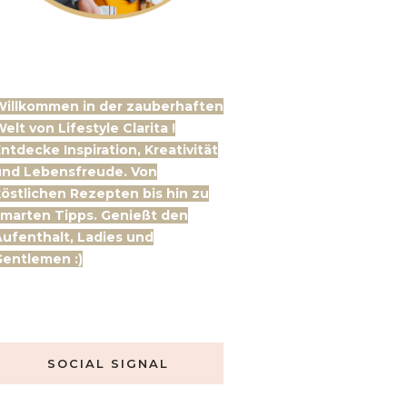
Willkommen in der zauberhaften
elt von Lifestyle Clarita !
ntdecke Inspiration, Kreativität
und Lebensfreude. Von
östlichen Rezepten bis hin zu
marten Tipps. Genießt den
ufenthalt, Ladies und
entlemen :)
SOCIAL SIGNAL