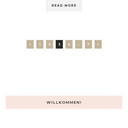
READ MORE
1
2
3
4
…
7
WILLKOMMEN!