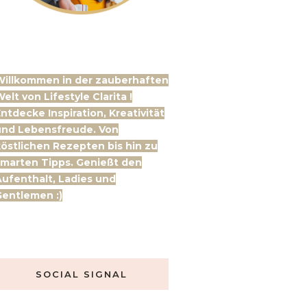
Willkommen in der zauberhaften
elt von Lifestyle Clarita !
ntdecke Inspiration, Kreativität
und Lebensfreude. Von
östlichen Rezepten bis hin zu
marten Tipps. Genießt den
ufenthalt, Ladies und
entlemen :)
SOCIAL SIGNAL