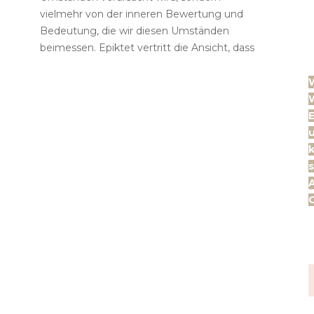
vielmehr von der inneren Bewertung und
Bedeutung, die wir diesen Umständen
beimessen. Epiktet vertritt die Ansicht, dass
W
E
k
s
A
G